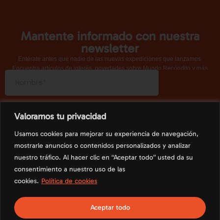
Mantente informado con nuestra
newsletter
Entérate antes que nadie de las nuevas expediciones que lanzamos.
Encuentra artículos de interés, novedades sobre Mundo Recóndito y más
contenido exclusivo.
Valoramos tu privacidad
Usamos cookies para mejorar su experiencia de navegación,
mostrarle anuncios o contenidos personalizados y analizar
nuestro tráfico. Al hacer clic en “Aceptar todo” usted da su
consentimiento a nuestro uso de las
cookies.
Política de cookies
Aceptar todo
Política de Privacidad
Política de Cookies
Aviso Legal
Términos y condiciones