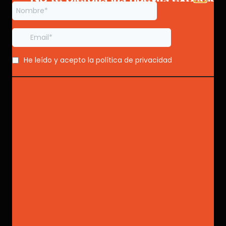
Cris Torroba
¡Mantente informado con nuest
newsletter!
Marc M. Quesada