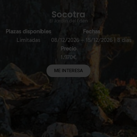
Socotra
El Jardín del Edén
Plazas disponibles
Fechas
Limitadas
08/12/2026 – 15/12/2026 | 8 días
Precio
1.970€
ME INTERESA